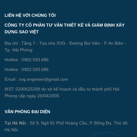
LIÊN HỆ VỚI CHÚNG TÔI
CÔNG TY CỔ PHẦN TƯ VẤN THIẾT KẾ VÀ GIÁM ĐỊNH XÂY
DỰNG SAO VIỆT
Địa chỉ : Tầng 7 - Tòa nhà SVG - Đường Bùi Viện - P. An Biên -
Tp. Hải Phòng
Hotline : 0902.593.686
Hotline : 0902.593.686
Email : svg.engineer@gmail.com
MST: 0200625288 do sở kế hoạch và đầu tư thành phố Hải
Phòng cấp ngày 25/04/2005
VĂN PHÒNG ĐẠI DIỆN
Tại Hà Nội
: Số 9, Ngõ 81 Phố Hoàng Cầu, P. Đống Đa, Thủ đô
Hà Nội