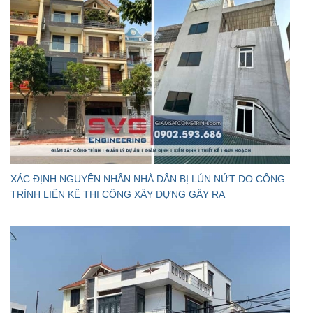
XÁC ĐỊNH NGUYÊN NHÂN NHÀ DÂN BỊ LÚN NỨT DO CÔNG
TRÌNH LIỀN KỀ THI CÔNG XÂY DỰNG GÂY RA