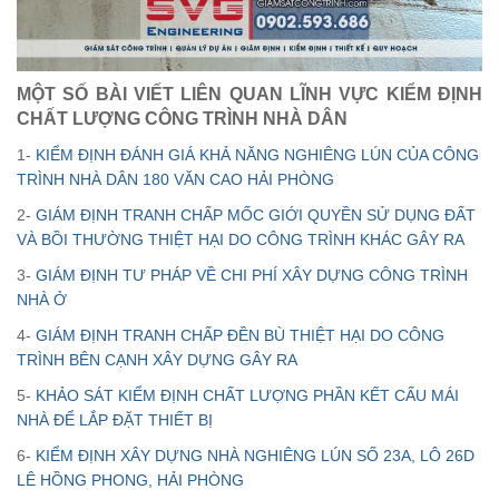
MỘT SỐ BÀI VIẾT LIÊN QUAN LĨNH VỰC KIỂM ĐỊNH
CHẤT LƯỢNG CÔNG TRÌNH NHÀ DÂN
1-
KIỂM ĐỊNH ĐÁNH GIÁ KHẢ NĂNG NGHIÊNG LÚN CỦA CÔNG
TRÌNH NHÀ DÂN 180 VĂN CAO HẢI PHÒNG
2-
GIÁM ĐỊNH TRANH CHẤP MỐC GIỚI QUYỀN SỬ DỤNG ĐẤT
VÀ BỒI THƯỜNG THIỆT HẠI DO CÔNG TRÌNH KHÁC GÂY RA
3-
GIÁM ĐỊNH TƯ PHÁP VỀ CHI PHÍ XÂY DỰNG CÔNG TRÌNH
NHÀ Ở
4-
GIÁM ĐỊNH TRANH CHẤP ĐỀN BÙ THIỆT HẠI DO CÔNG
TRÌNH BÊN CẠNH XÂY DỰNG GÂY RA
5-
KHẢO SÁT KIỂM ĐỊNH CHẤT LƯỢNG PHẦN KẾT CẤU MÁI
NHÀ ĐỂ LẮP ĐẶT THIẾT BỊ
6-
KIỂM ĐỊNH XÂY DỰNG NHÀ NGHIÊNG LÚN SỐ 23A, LÔ 26D
LÊ HỒNG PHONG, HẢI PHÒNG