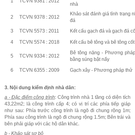
1
TCVN 9381 : 2012
nhà
Khảo sát đánh giá tình trạng 
2
TCVN 9378 : 2012
đá
3
TCVN 5573 : 2011
Kết cấu gạch đá và gạch đá cố
4
TCVN 5574 : 2018
Kết cấu bê tông và bê tông cốt
Bê tông nặng - Phương pháp
5
TCVN 9334 : 2012
bằng súng bật nẩy
6
TCVN 6355 : 2009
Gạch xây - Phương pháp thử
3. Nội dung kiểm định nhà dân:
a - Đặc điểm công trình
: Công trình nhà 1 tầng có diện tích
43,22m2; là công trình cấp 4; có vị trí các phía tiếp giáp
như sau: Phía trước công trình là ngõ đi chung rộng 1m;
Phía sau công trình là ngõ đi chung rộng 1.5m; Bên trái và
bên phải giáp với các hộ dân khác.
b - Khảo sát sơ bộ