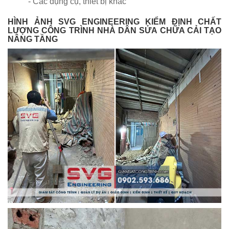
- Các dụng cụ, thiết bị khác
HÌNH ẢNH SVG ENGINEERING KIỂM ĐỊNH CHẤT
LƯỢNG CÔNG TRÌNH NHÀ DÂN SỬA CHỮA CẢI TẠO
NÂNG TẦNG