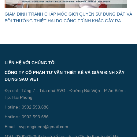
GIÁM ĐỊNH TRANH CHẤP MỐC GIỚI QUYỀN SỬ DỤNG ĐẤT VÀ
BỒI THƯỜNG THIỆT HẠI DO CÔNG TRÌNH KHÁC GÂY RA
LIÊN HỆ VỚI CHÚNG TÔI
CÔNG TY CỔ PHẦN TƯ VẤN THIẾT KẾ VÀ GIÁM ĐỊNH XÂY
DỰNG SAO VIỆT
Địa chỉ : Tầng 7 - Tòa nhà SVG - Đường Bùi Viện - P. An Biên -
Tp. Hải Phòng
Hotline : 0902.593.686
Hotline : 0902.593.686
Email : svg.engineer@gmail.com
MST: 0200625288 do sở kế hoạch và đầu tư thành phố Hải