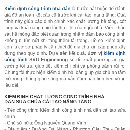
Kiểm định công trình nhà dân
là bước bắt buộc để đánh
giá độ an toàn kết cấu cũ trước khi cải tạo, nâng tầng. Quá
trình này giúp xác định chính xác chất lượng bê tông, cốt
thép và khả năng chịu tải thực tế của ngôi nhà. Việc khảo
sát hệ móng đặc biệt quan trọng nhằm đảm bảo công trình
không bị lún nứt khi tăng thêm tải trọng. Hồ sơ kiểm định
còn là cơ sở pháp lý cần thiết để gia chủ xin cấp phép xây
dựng theo quy định. Dựa trên kết quả,
đơn vị
kiểm định
công trình
SVG Engineering
sẽ đề xuất phương án gia
cường tối ưu, giúp tiết kiệm chi phí và phòng tránh rủi ro.
Chúng tôi thực hiện kiểm định bài bản giúp gia chủ an tâm
mở rộng không gian sống mà vẫn đảm bảo tính bền vững
lâu dài.
KIỂM ĐỊNH CHẤT LƯỢNG CÔNG TRÌNH NHÀ
DÂN SỬA CHỮA CẢI TẠO NÂNG TẦNG
- Tên công trình: Kiểm định công trình nhà dân cải tạo sửa
chữa
- Chủ sở hữu: Ông Nguyễn Quang Vinh
- Địa điểm : Đường Đà Nẵng - Phường Cầu Tre - Quận