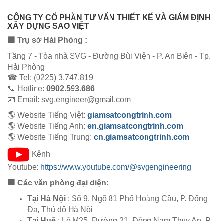
CÔNG TY CỔ PHẦN TƯ VẤN THIẾT KẾ VÀ GIÁM ĐỊNH
XÂY DỰNG SAO VIỆT
🏢 Trụ sở Hải Phòng :
Tầng 7 - Tòa nhà SVG - Đường Bùi Viện - P. An Biên - Tp.
Hải Phòng
☎ Tel: (0225) 3.747.819
📞 Hotline:
0902.593.686
📧 Email: svg.engineer@gmail.com
🌎 Website Tiếng Việt:
giamsatcongtrinh.com
🌎 Website Tiếng Anh:
en.giamsatcongtrinh.com
🌎 Website Tiếng Trung:
cn.giamsatcongtrinh.com
Kênh
Youtube:
https://www.youtube.com/@svgengineering
🏢 Các văn phòng đại diện:
Tại Hà Nội
: Số 9, Ngõ 81 Phố Hoàng Cầu, P. Đống
Đa, Thủ đô Hà Nội
Tại Huế
: Lô M25, Đường 21, Đông Nam Thủy An, P.