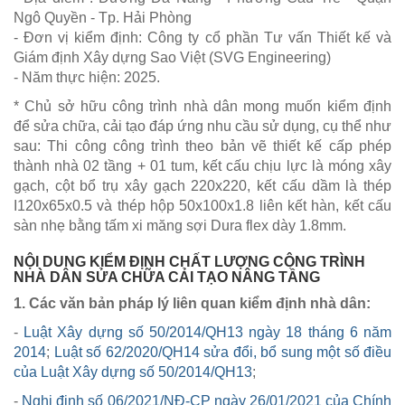
Ngô Quyền - Tp. Hải Phòng
- Đơn vị kiểm định: Công ty cổ phần Tư vấn Thiết kế và
Giám định Xây dựng Sao Việt (SVG Engineering)
- Năm thực hiện: 2025.
* Chủ sở hữu công trình nhà dân mong muốn kiểm định
để sửa chữa, cải tạo đáp ứng nhu cầu sử dụng, cụ thể như
sau: Thi công công trình theo bản vẽ thiết kế cấp phép
thành nhà 02 tầng + 01 tum, kết cấu chịu lực là móng xây
gạch, cột bổ trụ xây gạch 220x220, kết cấu dầm là thép
I120x65x0.5 và thép hộp 50x100x1.8 liên kết hàn, kết cấu
sàn nhẹ bằng tấm xi măng sợi Dura flex dày 1.8mm.
NỘI DUNG KIỂM ĐỊNH CHẤT LƯỢNG CÔNG TRÌNH
NHÀ DÂN SỬA CHỮA CẢI TẠO NÂNG TẦNG
1. Các văn bản pháp lý liên quan kiểm định nhà dân:
-
Luật Xây dựng số 50/2014/QH13 ngày 18 tháng 6 năm
2014
;
Luật số 62/2020/QH14 sửa đổi, bổ sung một số điều
của Luật Xây dựng số 50/2014/QH13
;
-
Nghị định số 06/2021/NĐ-CP ngày 26/01/2021 của Chính