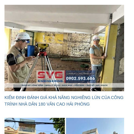
KIỂM ĐỊNH ĐÁNH GIÁ KHẢ NĂNG NGHIÊNG LÚN CỦA CÔNG
TRÌNH NHÀ DÂN 180 VĂN CAO HẢI PHÒNG