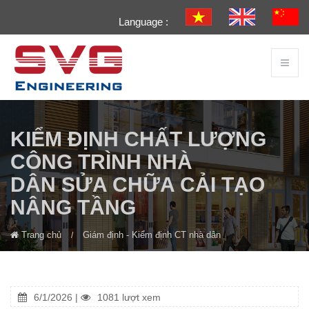
Language :
KIỂM ĐỊNH CHẤT LƯỢNG
CÔNG TRÌNH NHÀ
DÂN SỬA CHỮA CẢI TẠO
NÂNG TẦNG
Trang chủ
Giám định - Kiểm định CT nhà dân
6/1/2026 |
1081 lượt xem