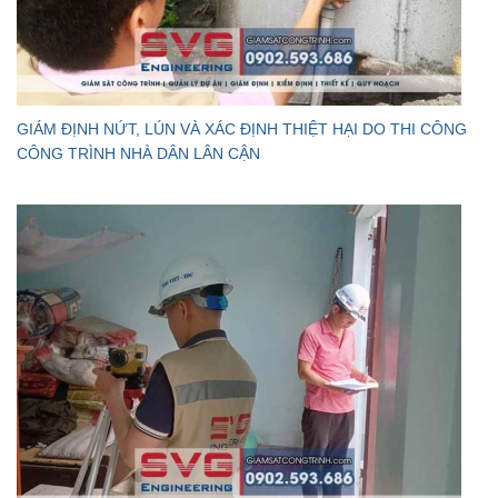
GIÁM ĐỊNH NỨT, LÚN VÀ XÁC ĐỊNH THIỆT HẠI DO THI CÔNG
CÔNG TRÌNH NHÀ DÂN LÂN CẬN