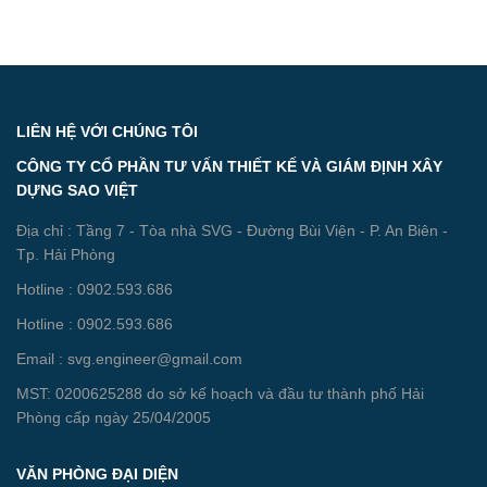
LIÊN HỆ VỚI CHÚNG TÔI
CÔNG TY CỔ PHẦN TƯ VẤN THIẾT KẾ VÀ GIÁM ĐỊNH XÂY
DỰNG SAO VIỆT
Địa chỉ : Tầng 7 - Tòa nhà SVG - Đường Bùi Viện - P. An Biên -
Tp. Hải Phòng
Hotline : 0902.593.686
Hotline : 0902.593.686
Email : svg.engineer@gmail.com
MST: 0200625288 do sở kế hoạch và đầu tư thành phố Hải
Phòng cấp ngày 25/04/2005
VĂN PHÒNG ĐẠI DIỆN