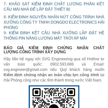
7-
KHẢO SÁT KIỂM ĐỊNH CHẤT LƯỢNG PHẦN KẾT
CẤU MÁI NHÀ ĐỂ LẮP ĐẶT THIẾT BỊ
8-
KIỂM ĐỊNH NGUYÊN NHÂN NỨT CÔNG TRÌNH NHÀ
XƯỞNG CÔNG TY TNHH DONGDO ELECTRONICS HẢI
PHÒNG
9-
KIỂM ĐỊNH KẾT CẤU NHÀ XƯỞNG LẮP ĐẶT HỆ
THỐNG PIN NĂNG LƯỢNG MẶT TRỜI ÁP MÁI
BÁO GIÁ KIỂM ĐỊNH CHỨNG NHẬN CHẤT
LƯỢNG CÔNG TRÌNH XÂY DỰNG
Hãy liên hệ ngay với SVG Engineering qua số Hotline tư
vấn toàn quốc: 0902.593.686 và Email:
svg.engineer@gmail.com nếu Quý khách hàng muốn
Kiểm định chứng nhận an toàn chịu lực công trình
tại
Hải Phòng cũng như các tỉnh thành trong nước Việt Nam.