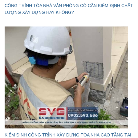
CÔNG TRÌNH TÒA NHÀ VĂN PHÒNG CÓ CẦN KIỂM ĐỊNH CHẤT
LƯỢNG XÂY DỰNG HAY KHÔNG?
KIỂM ĐỊNH CÔNG TRÌNH XÂY DỰNG TÒA NHÀ CAO TẦNG TẠI