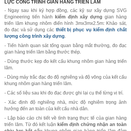
LỰC CÔNG TRÌNH GIAN HÀNG TRIỂN LÃM
- Ngay sau khi ký hợp đồng, các kỹ sư xây dựng SVG
Engineering tiến hành
kiểm định xây dựng
gian hàng
triển lãm khung nhôm điển hình 3mx3mx2.5m: Khảo sát,
đo đạc và sử dụng các
thiết bị phục vụ kiểm định chất
lượng công trình xây dựng
. ​
- Tiến hành quan sát tổng quan bằng mắt thường, đo đạc
gian hàng triển lãm bằng thước thép.
- Dùng thước kẹp đo kết cấu khung nhôm gian hàng triển
lãm.
- Dùng máy trắc đạc đo độ nghiêng và độ võng của kết cấu
khung nhôm gian hàng triển lãm.
- Các số liệu sau khi đo đạc được ghi lại cụ thể từng vị trí.
- Xác định độ nghiêng nhà, mức độ nghiêm trọng ảnh
hưởng đến an toàn của kết cấu nhà dân.
- Lập báo cáo chi tiết về tình trạng thực tế của gian hàng
triển lãm. Từ đó kết luận
kiểm định chứng nhận an toàn
chịu lực kết cấu
khung nhôm gian hàng triển lãm đảm