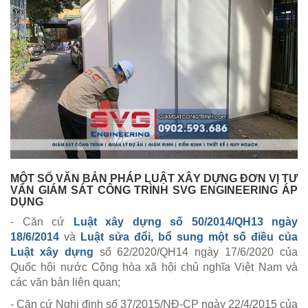
MỘT SỐ VĂN BẢN PHÁP LUẬT XÂY DỰNG ĐƠN VỊ TƯ
VẤN GIÁM SÁT CÔNG TRÌNH SVG ENGINEERING ÁP
DỤNG
- Căn cứ
Luật xây dựng số 50/2014/QH13 ngày
18/6/2014
và
Luật sửa đổi, bổ sung một số điều của
Luật xây dựng
số 62/2020/QH14 ngày 17/6/2020 của
Quốc hội nước Cộng hòa xã hội chủ nghĩa Việt Nam và
các văn bản liên quan;
- Căn cứ Nghị định số 37/2015/NĐ-CP ngày 22/4/2015 của