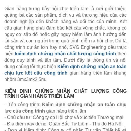
Gian hàng trưng bày hội chợ triển lãm là nơi giới thiệu,
quảng bá các sản phẩm, dịch vụ và thương hiệu của các
doanh nghiệp đến khách hàng và đối tác của mình. Kết
cấu gian hàng phải đảm bảo kết cấu vững chắc, không có
nguy cơ sập đổ hoặc gây nguy hiểm làm ảnh hưởng đến
tài sản và con người trong quá trình diễn ra hội chợ. Dù là
công trình dự án lơn hay nhỏ, SVG Engineering đều thực
hiện
kiểm định chứng nhận chất lượng công trình
theo
đúng quy trình và tận tâm. Dưới đây là thông tin và nội
dung chúng tôi thực hiện
Kiểm định chứng nhận an toàn
chịu lực kết cấu công trình
gian hàng triển lãm khung
nhôm 3mx3mx2.5m.
KIỂM ĐỊNH CHỨNG NHẬN CHẤT LƯỢNG CÔNG
TRÌNH GIAN HÀNG TRIỂN LÃM
- Tên công trình:
Kiểm định chứng nhận an toàn chịu
lực của công trình
gian hàng triển lãm
- Chủ đầu tư: Công ty cp Hội chợ và xúc tiến Thương mại
- Địa điểm xây dựng: Quận Bắc Từ Liêm - Thủ đô Hà Nội
- Đơn vị kiểm định: Công ty cổ phần Tư vấn Thiết kế và