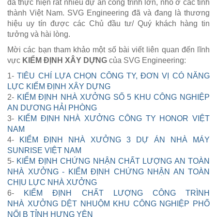
đã thực hiện rất nhiều dự án công trình lớn, nhỏ ở các tỉnh
thành Việt Nam. SVG Engineering đã và đang là thương
hiệu uy tín được các Chủ đầu tư/ Quý khách hàng tin
tưởng và hài lòng.
Mời các bạn tham khảo một số bài viết liên quan đến lĩnh
vực
KIỂM ĐỊNH XÂY DỰNG
của SVG Engineering:
1-
TIÊU CHÍ LỰA CHỌN CÔNG TY, ĐƠN VỊ CÓ NĂNG
LỰC KIỂM ĐỊNH XÂY DỰNG
2-
KIỂM ĐỊNH NHÀ XƯỞNG SỐ 5 KHU CÔNG NGHIỆP
AN DƯƠNG HẢI PHÒNG
3-
KIỂM ĐỊNH NHÀ XƯỞNG CÔNG TY HONOR VIỆT
NAM
4-
KIỂM ĐỊNH NHÀ XƯỞNG 3 DỰ ÁN NHÀ MÁY
SUNRISE VIỆT NAM
5-
KIỂM ĐỊNH CHỨNG NHẬN CHẤT LƯỢNG AN TOÀN
NHÀ XƯỞNG - KIỂM ĐỊNH CHỨNG NHẬN AN TOÀN
CHỊU LỰC NHÀ XƯỞNG
6-
KIỂM ĐỊNH CHẤT LƯỢNG CÔNG TRÌNH
NHÀ XƯỞNG DỆT NHUỘM KHU CÔNG NGHIỆP PHỐ
NỐI B TỈNH HƯNG YÊN