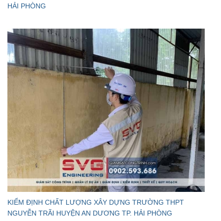
HẢI PHÒNG
KIỂM ĐỊNH CHẤT LƯỢNG XÂY DỰNG TRƯỜNG THPT
NGUYỄN TRÃI HUYỆN AN DƯƠNG TP. HẢI PHÒNG