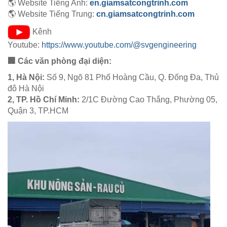
🌎 Website Tiếng Anh:
en.giamsatcongtrinh.com
🌎 Website Tiếng Trung:
cn.giamsatcongtrinh.com
Kênh
Youtube:
https://www.youtube.com/@svgengineering
🏢 Các văn phòng đại diện:
1, Hà Nội:
Số 9, Ngõ 81 Phố Hoàng Cầu, Q. Đống Đa, Thủ
đô Hà Nội
2, TP. Hồ Chí Minh:
2/1C Đường Cao Thắng, Phường 05,
Quận 3, TP.HCM