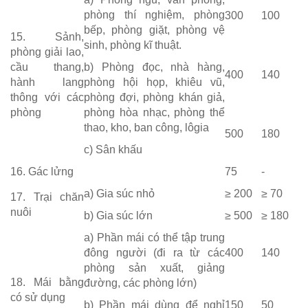
phòng thí nghiệm, phòng
300
100
bếp, phòng giặt, phòng vệ
15. Sảnh,
sinh, phòng kĩ thuật.
phòng giải lao,
cầu thang,
b) Phòng đọc, nhà hàng,
400
140
hành lang
phòng hội họp, khiêu vũ,
thông với các
phòng đợi, phòng khán giả,
phòng
phòng hòa nhạc, phòng thể
thao, kho, ban công, lôgia
500
180
c) Sân khấu
16. Gác lửng
75
-
a) Gia súc nhỏ
≥ 200
≥ 70
17. Trại chăn
nuôi
b) Gia súc lớn
≥ 500
≥ 180
a) Phần mái có thể tập trung
đông người (đi ra từ các
400
140
phòng sản xuất, giảng
18. Mái bằng
đường, các phòng lớn)
có sử dụng
b) Phần mái dùng để nghỉ
150
50