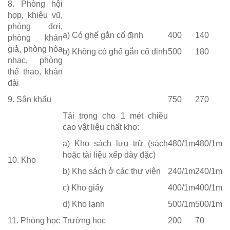
8. Phòng hội
họp, khiêu vũ,
phòng đợi,
a) Có ghế gắn cố định
400
140
phòng khán
giả, phòng hòa
b) Không có ghế gắn cố định
500
180
nhạc, phòng
thể thao, khán
đài
9. Sân khấu
750
270
Tải trọng cho 1 mét chiều
cao vật liệu chất kho:
a) Kho sách lưu trữ (sách
480/1m
480/1m
hoặc tài liệu xếp dày đặc)
10. Kho
b) Kho sách ở các thư viện
240/1m
240/1m
c) Kho giấy
400/1m
400/1m
d) Kho lạnh
500/1m
500/1m
11. Phòng học
Trường học
200
70