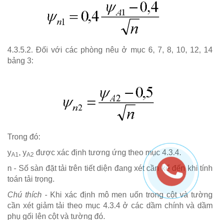
4.3.5.2. Đối với các phòng nêu ở mục 6, 7, 8, 10, 12, 14
bảng 3:
Trong đó:
y
, y
được xác định tương ứng theo mục 4.3.4.
A1
A2
n - Số sàn đặt tải trên tiết diện đang xét cần kể đến khi tính
toán tải trọng.
Chú thích -
Khi xác định mô men uốn trong cột và tường
cần xét giảm tải theo mục 4.3.4 ở các dầm chính và dầm
phụ gối lên cột và tường đó.