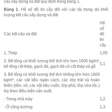
cấu xây dựng và đất quy định trong bảng 1.
Bảng 1.
Hệ số độ tin cậy đối với các tải trọng do khối
lượng kết cấu xây dựng và đất
Hệ
số
Các kết cấu và đất
độ
tin
cậy
1. Thép
1,05
2. Bê tông có khối lượng thể tích lớn hơn 1600 kg/m³,
1,1
bê tông cốt thép, gạch đá, gạch đá có cốt thép và gỗ
3. Bê tông có khối lượng thể tích không lớn hơn 1600
kg/mº, các vật liệu ngăn cách, các lớp trát và hoàn
thiện (tấm, vỏ, các vật liệu cuộn, lớp phủ, lớp vữa lót..)
tùy theo điều kiện sản xuất:
- Trong nhà máy
1,2
- Ở công trường
1,3