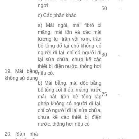
ngơi
50
-
c) Các phần khác
a) Mái ngói, mái fibrô xi
măng, mái tôn và các mái
tương tự, trần vôi rơm, trần
bê tông đổ tại chỗ không có
người đi lại, chỉ có người đi
30
-
lại sửa chữa, chưa kể các
thiết bị điện nước, thông hơi
19. Mái bằng
nếu có.
không sử dụng
b) Mái bằng, mái dốc bằng
bê tông cốt thép, máng nước
75
-
mái hắt, trần bê tông lắp
ghép không có người đi lại,
chỉ có người đi lại sửa chữa,
chưa kể các thiết bị điện
nước, thông hơi nếu có
20. Sàn nhà