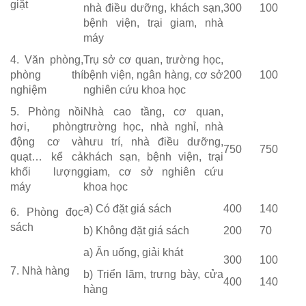
giặt
nhà điều dưỡng, khách sạn,
300
100
bệnh viện, trại giam, nhà
máy
4. Văn phòng,
Trụ sở cơ quan, trường học,
phòng thí
bệnh viện, ngân hàng, cơ sở
200
100
nghiệm
nghiên cứu khoa học
5. Phòng nồi
Nhà cao tầng, cơ quan,
hơi, phòng
trường học, nhà nghỉ, nhà
động cơ và
hưu trí, nhà điều dưỡng,
750
750
quạt… kể cả
khách sạn, bệnh viện, trại
khối lượng
giam, cơ sở nghiên cứu
máy
khoa học
a) Có đặt giá sách
400
140
6. Phòng đọc
sách
b) Không đặt giá sách
200
70
a) Ăn uống, giải khát
300
100
7. Nhà hàng
b) Triển lãm, trưng bày, cửa
400
140
hàng