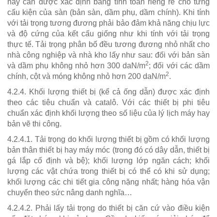
này cần được xác định bằng tính toán riêng rẽ cho từng
cấu kiện của sàn (bản sàn, dầm phụ, dầm chính). Khi tính
với tải trọng tương đương phải bảo đảm khả năng chịu lực
và độ cứng của kết cấu giống như khi tính với tải trọng
thực tế. Tải trọng phân bố đều tương đương nhỏ nhất cho
nhà công nghiệp và nhà kho lấy như sau: đối với bản sàn
2
và dầm phụ không nhỏ hơn 300 daN/m
; đối với các dầm
2
chính, cột và móng không nhỏ hơn 200 daN/m
.
4.2.4. Khối lượng thiết bị (kể cả ống dẫn) được xác định
theo các tiêu chuẩn và catalô. Với các thiết bị phi tiêu
chuẩn xác định khối lượng theo số liệu của lý lịch máy hay
bản vẽ thi công.
4.2.4.1. Tải trọng do khối lượng thiết bị gồm có khối lượng
bản thân thiết bị hay máy móc (trong đó có dây dẫn, thiết bị
gá lắp cố định và bệ); khối lượng lớp ngăn cách; khối
lượng các vật chứa trong thiết bị có thể có khi sử dụng;
khối lượng các chi tiết gia công nặng nhất; hàng hóa vận
chuyển theo sức nâng danh nghĩa…
4.2.4.2. Phải lấy tải trọng do thiết bị căn cứ vào điều kiện