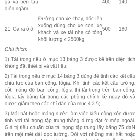
ga và bến tàu
400
140
điện ngầm
Đường cho xe chạy, dốc lên
xuống dùng cho xe con, xe
21. Ga ra ô ô
500
180
khách và xe tải nhẹ có tổng
khối lượng ≤ 2500kg
Chú thích:
1) Tải trọng nêu ở mục 13 bảng 3 được kể trên diện tích
không đặt thiết bị và vật liệu;
2) Tải trọng nêu ở mục 14 bảng 3 dùng để tính các kết cấu
chịu lực của ban công, lôgia. Khi tính các kết cấu tường,
cột, móng đỡ ban công, lôgia thì tải trọng trên ban công,
lôgia lấy bằng tải trọng các phòng chính kề ngay đó và
được giảm theo các chỉ dẫn của mục 4.3.5;
3) Mái hắt hoặc máng nước làm việc kiểu công xôn được
tính với tải trọng tập trung thẳng đứng đặt ở mép ngoài.
Giá trị tiêu chuẩn của tải trọng tập trung lấy bằng 75 daN
trên một mét dài dọc tường. Đối với những mái hắt hoặc