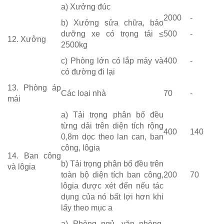
a) Xưởng đúc
2000
-
b) Xưởng sửa chữa, bảo
dưỡng xe có trọng tải ≤
500
-
12. Xưởng
2500kg
c) Phòng lớn có lắp máy và
400
-
có đường đi lại
13. Phòng áp
Các loại nhà
70
-
mái
a) Tải trọng phân bố đều
từng dải trên diện tích rộng
400
140
0,8m dọc theo lan can, ban
công, lôgia
14. Ban công
b) Tải trọng phân bố đều trên
và lôgia
toàn bộ diện tích ban công,
200
70
lôgia được xét đến nếu tác
dụng của nó bất lợi hơn khi
lấy theo mục a
a) Phòng ngủ, văn phòng,