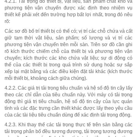
4.2.1. Tải trọng do thiết bị, vật liệu, sản phẩm chất kho và
phương tiện vận chuyển được xác định theo nhiệm vụ
thiết kế phải xét đến trường hợp bất lợi nhất, trong đó nêu
rõ:
Các sơ đồ bố trí thiết bị có thể có; vị trí các chỗ chứa và cất
giữ tạm thời vật liệu, sản phẩm; số lượng và vị trí các
phương tiện vận chuyển trên mỗi sàn. Trên sơ đồ cần ghi
rõ kích thước chiếm chỗ của thiết bị và phương tiện vận
chuyển; kích thước các kho chứa vật liệu; sự di động có
thể của các thiết bị trong quá trình sử dụng hoặc sự sắp
xếp lại mặt bằng và các điều kiện đặt tải khác (kích thước
mỗi thiết bị, khoảng cách giữa chúng).
4.2.2. Các giá trị tải trọng tiêu chuẩn và hệ số độ tin cậy lấy
theo các chỉ dẫn của tiêu chuẩn này. Với máy có tải trọng
động thì giá trị tiêu chuẩn, hệ số độ tin cậy của lực quán
tính và các đặc trưng cần thiết khác được lấy theo yêu cầu
của các tài liệu tiêu chuẩn dùng để xác định tải trọng động.
4.2.3. Khi thay thế các tải trọng thực tế trên sàn bằng các
tải trọng phân bố đều tương đương, tải trọng tương đương